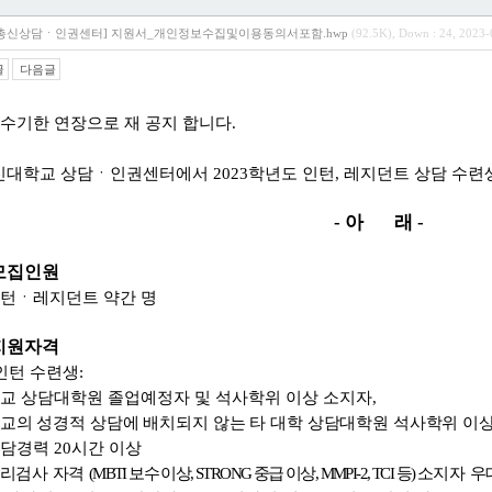
총신상담ㆍ인권센터] 지원서_개인정보수집및이용동의서포함.hwp
(92.5K), Down : 24, 2023-
글
다음글
접수기한 연장으로 재 공지 합니다.
신대학교 상담
ㆍ
인권센터에서
2023
학년도 인턴
,
레지던트 상담 수련
- 아 래
-
모집인원
턴
ㆍ
레지던트 약간 명
지원자격
인턴 수련생
:
교 상담대학원 졸업예정자 및 석사학위 이상 소지자
,
교의 성경적 상담에 배치되지 않는 타 대학 상담대학원 석사학위 이
상담경력
20
시간 이상
리검사 자격
(MBTI
보수 이상
, STRONG
중급 이상
, MMPI-2, TCI
등
)
소지자 우