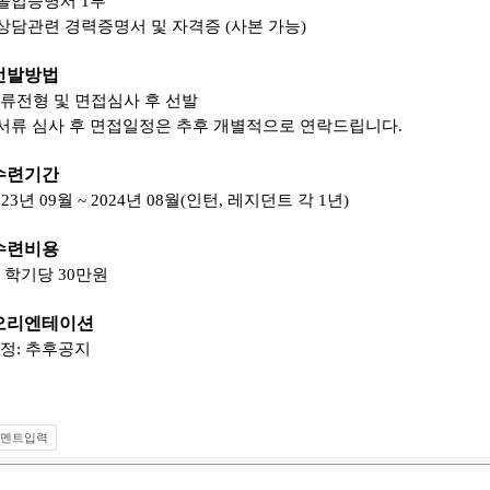
졸업증명서
1
부
상담관련 경력증명서 및 자격증
(
사본 가능
)
선발방법
류전형 및 면접심사 후 선발
서류 심사 후 면접일정은 추후 개별적으로 연락드립니다
.
수련기간
023
년
09
월
~ 2024
년
08
월
(
인턴
,
레지던트 각
1
년
)
수련비용
 학기당
30
만원
오리엔테이션
정
:
추후공지
멘트입력