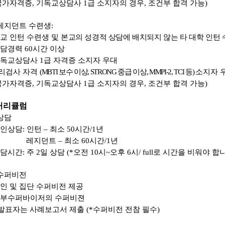
국가자격증
,
기독교상담사
1
급 소지자의 경우
,
조건부 합격 가능
)
레지던트 수련생
:
교 인턴 수련생 및
본교의 성경적 상담에 배치되지 않는 타 대학 인턴
상담경력
60
시간 이상
기독교상담사
1
급 자격증 소지자 우대
리검사 자격
(MBTI
보수 이상
, STRONG
중급 이상
, MMPI-2, TCI
등
)
소지자 
국가자격증
,
기독교상담사
1
급 소지자의 경우
,
조건부 합격 가능
)
커리큘럼
상담
인상담
:
인턴
–
최소
50
시간
/1
년
레지던트
–
최소
60
시간
/1
년
담시간
:
주
2
일 상담
(*
오전
10
시
~
오후
6
시
/ full
로 시간을 비워야 합
수퍼비전
인 및 집단 수퍼비전 제공
부수퍼바이저의 수퍼비젼
발표자는 사례보고서 제출
(*
수퍼비전 전참 필수
)