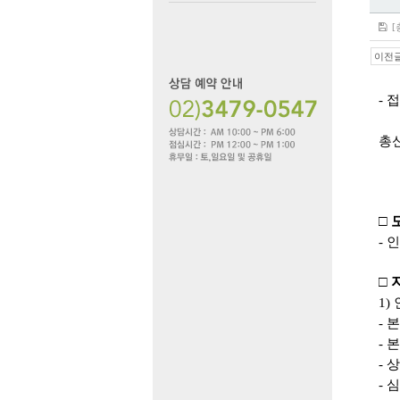
[
이전
- 
총
□
-
인
□
1)
-
본
-
본
-
-
심