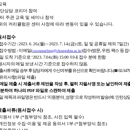
교육
단상담 코리더 참여
터 주관 교육 및 세미나 참석
위의 커리큘럼은 센터 사정에 따라 변동이 있을 수 있습니다
.
원서접수
접수기간
: 2023. 6. 26.(
월
) ~ 2023. 7. 14.(
금
) (
토
,
일 및 공휴일 제외
7
일간
)
접수방법
:
이메일
(
)
접수
(
방문
,
우편
,
팩스 등 접
cscounseling@chongshin.ac.kr
일 도착 기준으로
‘2023. 7.04.(
화
) 15:00
이내 접수 분에 한함
응시자의 메일 보낸 시간 기준으로 접수하지 않음
.
출서류 메일 송부 후 담당자에게 수신여부를 유선으로 확인 바랍니다
.(
☎
02-3479
유의사항
(
파일 제출
)
메일 제출 시 제출서류 제반을 작성 후
,
필히 자필서명 또는 날인하여 제
분하여 하나의
PDF
파일로 스캔하여 제출
일 제목과 파일명은 반드시
‘
지원분야
_
성명
’
으로 작성하여 발송
(
예
:
인턴상
제출서류
(
원서접수 시
)
지원서
1
부
(*
첨부양식 참조
,
사진 입력 필수
)
개인정보 수집
·
이용 및 제공 동의서
1
부
(*
첨부양식 참조
)