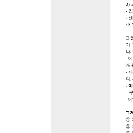
3)
-
집
-
센
※
□
가
.
나
.
-
메
※
-
제
다
.
-
이
구
-
메
□
①
②