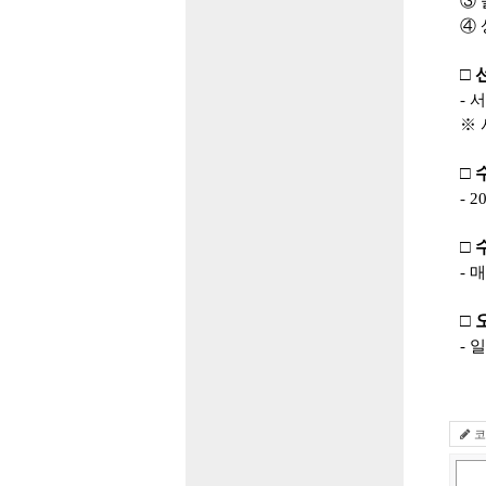
③
④
□
-
서
※
□
- 2
□
-
매
□
-
일
코