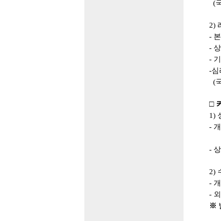
(
2)
-
본
-
-
-
심
(
□
1)
-
개
-
상
2)
-
개
-
외
※