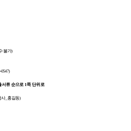
수 불가
)
-0547)
출서류 순으로
1
쪽 단위로
담사
_
홍길동
)